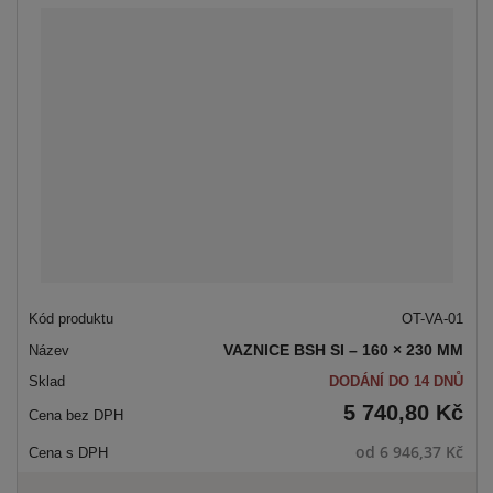
á
u
k
n
z
l
o
í
p
k
k
v
r
o
o
ý
o
v
v
v
d
ý
ý
ý
u
v
v
p
k
ý
ý
i
t
p
p
s
ů
i
i
s
s
OT-VA-01
VAZNICE BSH SI – 160 × 230 MM
DODÁNÍ DO 14 DNŮ
5 740,80 Kč
od
6 946,37 Kč