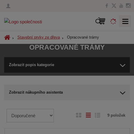
V
y
h
Ú
Opracované trámy
Stavební prvky ze dřeva
l
v
OPRACOVANÉ TRÁMY
o
e
d
d
n
Zobrazit popis kategorie
a
í
t
s
t
r
Zobrazit nákupního asistenta
a
n
a
Ř
O
T
Ř
9
položek
a
b
a
á
z
r
b
d
e