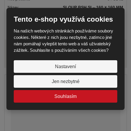
SLOUP BSH SI – 160 × 160 MM
DODÁNÍ DO 14 DNŮ
Tento e-shop využívá cookies
1 664,00 Kč
Na našich webových stránkách používáme soubory
od
2 013,44 Kč
cookies. Některé z nich jsou nezbytné, zatímco jiné
nám pomáhají vylepšit tento web a váš uživatelský
zážitek. Souhlasíte s používáním všech cookies?
DETAIL
Nastavení
Jen nezbytné
Souhlasím