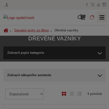
V
y
h
Ú
Dřevěné vazníky
Stavební prvky ze dřeva
l
v
DŘEVĚNÉ VAZNÍKY
o
e
d
d
n
Zobrazit popis kategorie
a
í
t
s
t
r
Zobrazit nákupního asistenta
a
n
a
Ř
O
T
Ř
4
položek
a
b
a
á
z
r
b
d
e