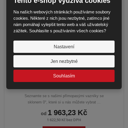
Tento e-shop využívá cookies
Na našich webových stránkách používáme soubory
cookies. Některé z nich jsou nezbytné, zatímco jiné
nám pomáhají vylepšit tento web a váš uživatelský
zážitek. Souhlasíte s používáním všech cookies?
Nastavení
Jen nezbytné
Souhlasím
VAZNÍK PŘÍMOPASÝ – SKLON 0°
Seznamte se s našimi přímopasými vazníky se
sklonem 0°, které si u nás můžete vybrat ...
1 963,23 Kč
od
1 622,50 Kč bez DPH