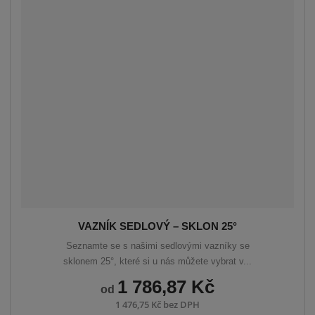
á
u
k
n
z
l
o
í
p
k
k
v
r
o
o
ý
o
v
v
v
d
ý
ý
ý
u
v
v
p
k
ý
ý
i
t
p
p
s
ů
i
i
s
s
VAZNÍK SEDLOVÝ – SKLON 25°
Seznamte se s našimi sedlovými vazníky se
sklonem 25°, které si u nás můžete vybrat v...
1 786,87 Kč
od
1 476,75 Kč bez DPH