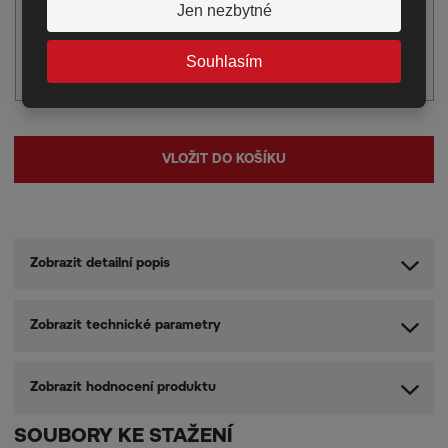
26 426,40 Kč
Jen nezbytné
Souhlasím
VLOŽIT DO KOŠÍKU
Zobrazit detailní popis
Zobrazit technické parametry
Zobrazit hodnocení produktu
SOUBORY KE STAŽENÍ