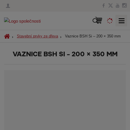
V
y
h
Ú
Vaznice BSH Si – 200 × 350 mm
Stavební prvky ze dřeva
l
v
o
e
VAZNICE BSH SI – 200 × 350 MM
d
d
n
a
í
t
s
t
r
a
n
a