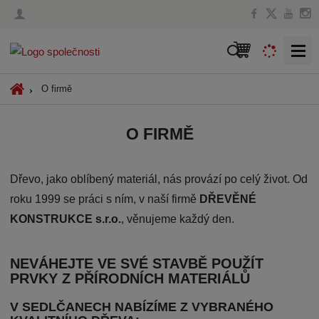
V
y
h
Ú
O firmě
l
v
o
e
O FIRMĚ
d
d
n
a
í
t
Dřevo, jako oblíbený materiál, nás provází po celý život. Od
s
t
roku 1999 se práci s ním, v naší firmě
DŘEVĚNÉ
r
KONSTRUKCE s.r.o.
, věnujeme každý den.
a
n
a
NEVÁHEJTE VE SVÉ STAVBĚ POUŽÍT
PRVKY Z PŘÍRODNÍCH MATERIÁLŮ
V SEDLČANECH NABÍZÍME Z VYBRANÉHO