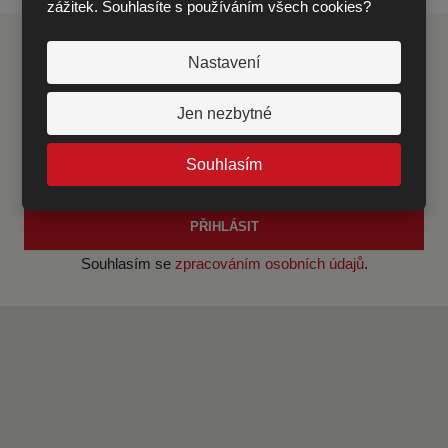
zážitek. Souhlasíte s používáním všech cookies?
Získávejte informace o akcích, novinky a
Nastavení
zajímavé cenové nabídky ze světa dřevěných
Jen nezbytné
konstrukcí.
Souhlasím
PŘIHLÁSIT
Souhlasím se
zpracováním osobních údajů
.