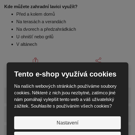
Kde můžete zahradní lavici využít?
Před a kolem domů
Na terasách a verandách
Na dvorech a předzahrádkách
U ohnišť nebo grilů
V altánech
Zeptejte se odborníka
Sdílet
Tento e-shop využívá cookies
Na našich webových stránkách používáme soubory
cookies. Některé z nich jsou nezbytné, zatímco jiné
Zobrazit detailní popis
nám pomáhají vylepšit tento web a váš uživatelský
zážitek. Souhlasíte s používáním všech cookies?
Zobrazit technické parametry
Nastavení
Zobrazit hodnocení produktu