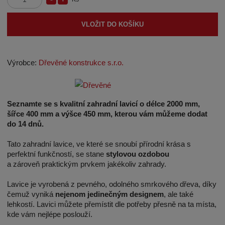
S
N
Z
n
a
m
VLOŽIT DO KOŠÍKU
í
v
ě
n
ž
ý
i
i
š
t
Výrobce:
Dřevěné konstrukce s.r.o.
t
i
p
m
t
o
n
m
č
o
n
Seznamte se s kvalitní zahradní lavicí o délce 2000 mm,
e
ž
o
šířce 400 mm a výšce 450 mm, kterou vám můžeme dodat
t
do 14 dnů.
s
ž
t
s
Tato zahradní lavice, ve které se snoubí přírodní krása s
v
t
perfektní funkčností, se stane
stylovou ozdobou
í
v
a zároveň praktickým prvkem jakékoliv zahrady.
í
Lavice je vyrobená z pevného, odolného smrkového dřeva, díky
čemuž vyniká
nejenom jedinečným designem
, ale také
lehkostí. Lavici můžete přemístit dle potřeby přesně na ta místa,
kde vám nejlépe poslouží.