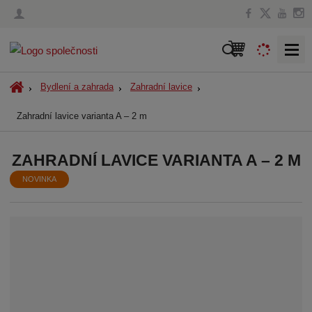
V
y
h
Ú
Bydlení a zahrada
Zahradní lavice
l
v
Zahradní lavice varianta A – 2 m
o
e
d
d
n
a
ZAHRADNÍ LAVICE VARIANTA A – 2 M
í
t
s
NOVINKA
t
r
a
n
a