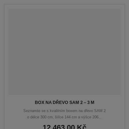
p
m
t
o
n
m
č
o
n
e
ž
o
t
s
ž
t
s
v
t
í
v
í
BOX NA DŘEVO SAM 2 – 3 M
Seznamte se s kvalitním boxem na dřevo SAM 2
o délce 300 cm, šířce 144 cm a výšce 206...
12 463,00 Kč