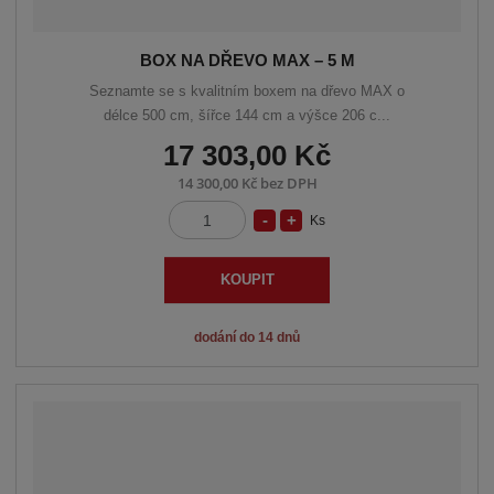
BOX NA DŘEVO MAX – 5 M
Seznamte se s kvalitním boxem na dřevo MAX o
délce 500 cm, šířce 144 cm a výšce 206 c...
17 303,00 Kč
14 300,00 Kč bez DPH
S
N
Ks
Z
n
a
m
í
v
ě
KOUPIT
n
ž
ý
i
i
š
dodání do 14 dnů
t
t
i
p
m
t
o
n
m
č
o
n
e
ž
o
t