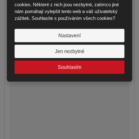
cookies. Některé z nich jsou nezbytné, zatímco jiné
Seznamte se s obvodovými panely s velikostí
nám pomáhají vylepšit tento web a váš uživatelský
rámu 1300 × 2360 mm, plným obkladem a pře...
zážitek. Souhlasíte s používáním všech cookies?
6 413,00 Kč
od
5 300,00 Kč bez DPH
Nastavení
DETAIL
Jen nezbytné
dodání do 14 dnů
Souhlasím