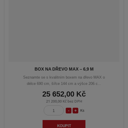
s
ž
t
s
v
t
í
v
í
BOX NA DŘEVO MAX – 6,9 M
Seznamte se s kvalitním boxem na dřevo MAX o
délce 690 cm, šířce 144 cm a výšce 206 c...
25 652,00 Kč
21 200,00 Kč bez DPH
S
N
Ks
Z
n
a
m
í
v
ě
KOUPIT