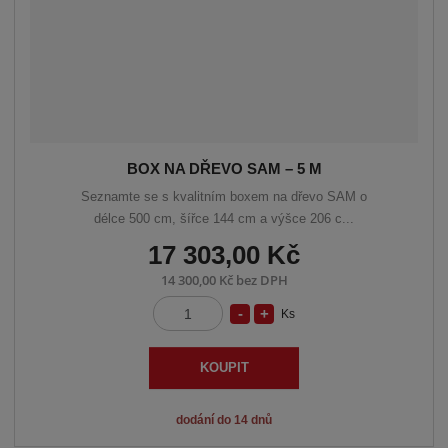
í
v
í
BOX NA DŘEVO SAM – 5 M
Seznamte se s kvalitním boxem na dřevo SAM o
délce 500 cm, šířce 144 cm a výšce 206 c...
17 303,00 Kč
14 300,00 Kč bez DPH
S
N
Ks
Z
n
a
m
í
v
ě
KOUPIT
n
ž
ý
i
i
š
dodání do 14 dnů
t
t
i