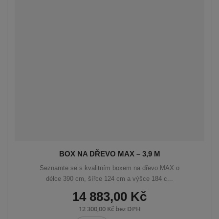
á
u
k
n
z
l
o
í
p
k
k
v
r
o
o
ý
o
v
v
v
d
ý
ý
ý
u
v
v
p
k
ý
ý
i
t
p
p
s
ů
i
i
s
s
BOX NA DŘEVO MAX – 3,9 M
Seznamte se s kvalitním boxem na dřevo MAX o
délce 390 cm, šířce 124 cm a výšce 184 c...
14 883,00 Kč
12 300,00 Kč bez DPH