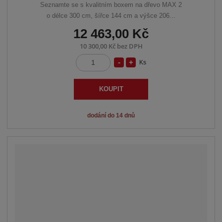
Seznamte se s kvalitním boxem na dřevo MAX 2
o délce 300 cm, šířce 144 cm a výšce 206...
12 463,00 Kč
10 300,00 Kč bez DPH
S
N
Ks
Z
n
a
m
í
v
ě
KOUPIT
n
ž
ý
i
i
š
dodání do 14 dnů
t
t
i
p
m
t
o
n
m
č
o
n
e
ž
o
t
s
ž
t
s
v
t