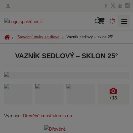
V
y
h
Ú
Vazník sedlový – sklon 25°
Stavební prvky ze dřeva
l
v
o
e
VAZNÍK SEDLOVÝ – SKLON 25°
d
d
n
a
í
t
s
t
r
a
+13
n
a
Výrobce:
Dřevěné konstrukce s.r.o.