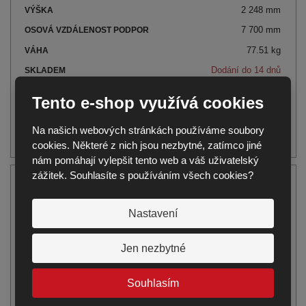
2 248 mm
7 700 mm
77.51 kg
Dodání do 14 dnů
5 586,87 Kč
Tento e-shop využívá cookies
Na našich webových stránkách používáme soubory
cookies. Některé z nich jsou nezbytné, zatímco jiné
nám pomáhají vylepšit tento web a váš uživatelský
zážitek. Souhlasíte s používáním všech cookies?
VS-25-10
10 000 mm
Nastavení
2 482 mm
Jen nezbytné
8 700 mm
88.92 kg
Souhlasím
Dodání do 14 dnů