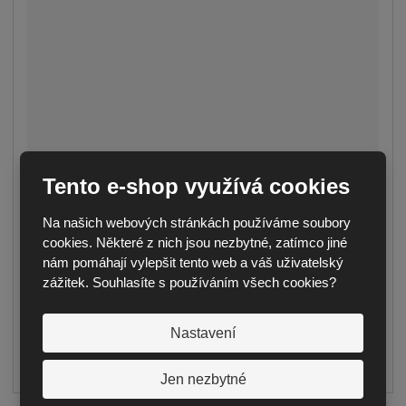
VAZNÍK PULTOVÝ – SKLON 7°
Tento e-shop využívá cookies
Seznamte se s našimi pultovými vazníky se
Na našich webových stránkách používáme soubory
sklonem 7°, které si u nás můžete vybrat v ...
cookies. Některé z nich jsou nezbytné, zatímco jiné
1 793,52 Kč
od
nám pomáhají vylepšit tento web a váš uživatelský
1 482,25 Kč bez DPH
zážitek. Souhlasíte s používáním všech cookies?
DETAIL
Nastavení
dodání do 14 dnů
Jen nezbytné