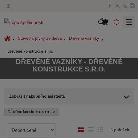
V
y
h
Ú
Stavební prvky ze dřeva
Dřevěné vazníky
l
v
Dřevěné konstrukce s.r.o.
o
e
d
d
DŘEVĚNÉ VAZNÍKY - DŘEVĚNÉ
n
a
KONSTRUKCE S.R.O.
í
t
s
t
r
Zobrazit nákupního asistenta
a
n
Dřevěné konstrukce s.r.o.
a
Ř
O
T
Ř
4
položek
a
b
a
á