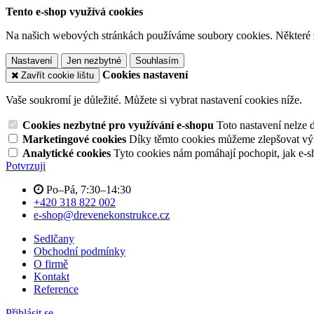
Tento e-shop využívá cookies
Na našich webových stránkách používáme soubory cookies. Některé z n
Nastavení
Jen nezbytné
Souhlasím
Cookies nastavení
Zavřít cookie lištu
Vaše soukromí je důležité. Můžete si vybrat nastavení cookies níže.
Cookies nezbytné pro využívání e-shopu
Toto nastavení nelze 
Marketingové cookies
Díky těmto cookies můžeme zlepšovat výko
Analytické cookies
Tyto cookies nám pomáhají pochopit, jak e-s
Potvrzuji
Po–Pá, 7:30–14:30
+420 318 822 002
e-shop@drevenekonstrukce.cz
Sedlčany
Obchodní podmínky
O firmě
Kontakt
Reference
Přihlásit se