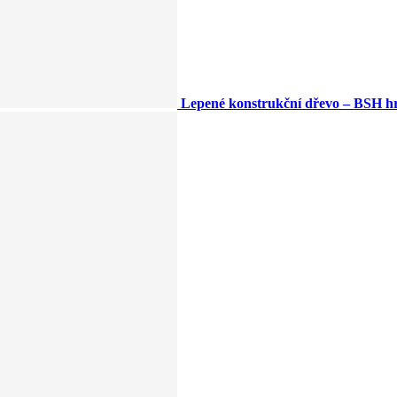
Lepené konstrukční dřevo – BSH h