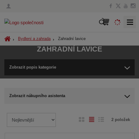
V
y
h
Ú
Zahradní lavice
Bydlení a zahrada
l
v
ZAHRADNÍ LAVICE
o
e
d
d
n
Zobrazit popis kategorie
a
í
t
s
t
r
Zobrazit nákupního asistenta
a
n
a
Ř
O
T
Ř
2
položek
a
b
a
á
z
r
b
d
e