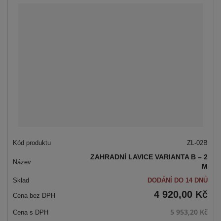
á
u
k
n
z
l
o
í
p
k
k
v
r
o
o
ý
o
v
v
v
d
ý
ý
ý
u
v
v
p
k
ý
ý
i
t
p
p
s
ů
i
i
s
s
ZL-02B
ZAHRADNÍ LAVICE VARIANTA B – 2
M
DODÁNÍ DO 14 DNŮ
4 920,00 Kč
5 953,20 Kč