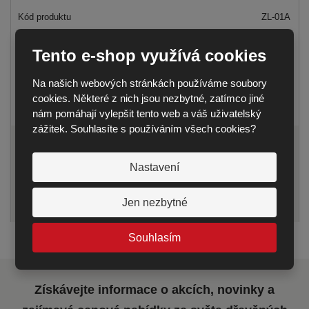
ZL-01A
ZAHRADNÍ LAVICE VARIANTA A – 2
M
Tento e-shop využívá cookies
DODÁNÍ DO 14 DNŮ
Na našich webových stránkách používáme soubory
5 320,00 Kč
cookies. Některé z nich jsou nezbytné, zatímco jiné
6 437,20 Kč
nám pomáhají vylepšit tento web a váš uživatelský
zážitek. Souhlasíte s používáním všech cookies?
S
N
Ks
Z
Nastavení
n
a
m
í
v
KOUPIT
ě
ž
ý
Jen nezbytné
n
i
š
i
t
i
t
Souhlasím
m
t
p
n
m
o
o
n
č
Získávejte informace o akcích, novinky a
ž
o
e
s
ž