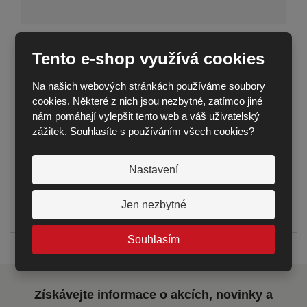
ZAHRADNÍ LAVICE VARIANTA A – 2 M
Tento e-shop využívá cookies
Seznamte se s kvalitní zahradní lavicí o délce
2000 mm, šířce 400 mm a výšce 450 mm, ...
Na našich webových stránkách používáme soubory
6 437,20 Kč
cookies. Některé z nich jsou nezbytné, zatímco jiné
nám pomáhají vylepšit tento web a váš uživatelský
5 320,00 Kč bez DPH
zážitek. Souhlasíte s používáním všech cookies?
S
N
Ks
Z
n
a
m
Nastavení
í
v
ě
KOUPIT
n
ž
ý
Jen nezbytné
i
i
š
dodání do 14 dnů
t
t
i
p
Souhlasím
m
t
o
n
m
č
o
n
e
Získávejte informace o akcích, novinky a
ž
o
t