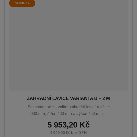
á
u
k
NOVINKA
n
z
l
o
í
p
k
k
v
r
o
o
ý
o
v
v
v
d
ý
ý
ý
u
v
v
p
k
ý
ý
i
t
p
p
s
ů
i
i
s
s
ZAHRADNÍ LAVICE VARIANTA B – 2 M
Seznamte se s kvalitní zahradní lavicí o délce
2000 mm, šířce 400 mm a výšce 450 mm, ...
5 953,20 Kč
4 920,00 Kč bez DPH