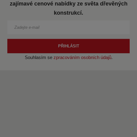
s
ž
zajímavé cenové nabídky ze světa dřevěných
t
s
konstrukcí.
v
t
í
v
í
PŘIHLÁSIT
Souhlasím se
zpracováním osobních údajů
.