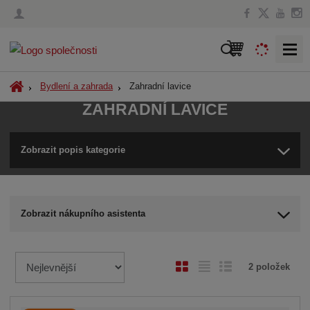
V
y
h
Ú
Zahradní lavice
Bydlení a zahrada
l
v
ZAHRADNÍ LAVICE
o
e
d
d
n
Zobrazit popis kategorie
a
í
t
s
t
r
Zobrazit nákupního asistenta
a
n
a
Ř
O
T
Ř
2
položek
a
b
a
á
z
r
b
d
e