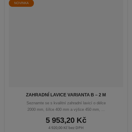
á
u
k
NOVINKA
n
z
l
o
í
p
k
k
v
r
o
o
ý
o
v
v
v
d
ý
ý
ý
u
v
v
p
k
ý
ý
i
t
p
p
s
ů
i
i
s
s
ZAHRADNÍ LAVICE VARIANTA B – 2 M
Seznamte se s kvalitní zahradní lavicí o délce
2000 mm, šířce 400 mm a výšce 450 mm, ...
5 953,20 Kč
4 920,00 Kč bez DPH