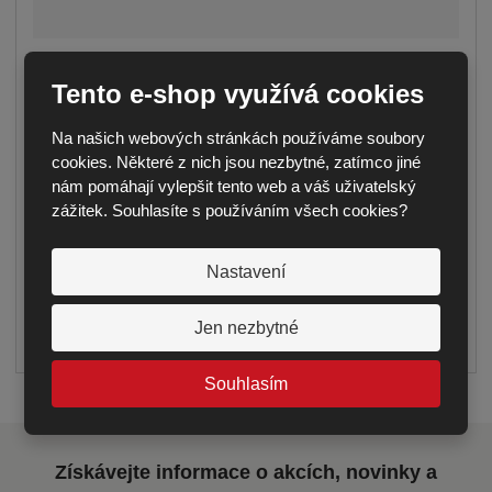
ZAHRADNÍ LAVICE VARIANTA A – 2 M
Tento e-shop využívá cookies
Seznamte se s kvalitní zahradní lavicí o délce
2000 mm, šířce 400 mm a výšce 450 mm, ...
Na našich webových stránkách používáme soubory
6 437,20 Kč
cookies. Některé z nich jsou nezbytné, zatímco jiné
nám pomáhají vylepšit tento web a váš uživatelský
5 320,00 Kč bez DPH
zážitek. Souhlasíte s používáním všech cookies?
S
N
Ks
Z
n
a
m
Nastavení
í
v
ě
KOUPIT
n
ž
ý
Jen nezbytné
i
i
š
dodání do 14 dnů
t
t
i
p
Souhlasím
m
t
o
n
m
č
o
n
e
Získávejte informace o akcích, novinky a
ž
o
t