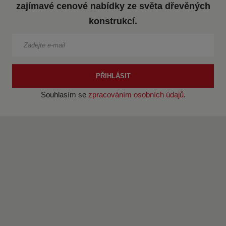
s
ž
zajímavé cenové nabídky ze světa dřevěných
t
s
konstrukcí.
v
t
í
v
í
PŘIHLÁSIT
Souhlasím se
zpracováním osobních údajů
.