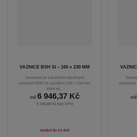
d
u
k
t
ů
VAZNICE BSH SI – 160 × 230 MM
VAZNIC
Seznamte se s kvalitními dřevěnými
Seznam
vaznicemi BSH Si s profilem 160 × 230 mm,
vaznicemi 
které vá...
6 946,37 Kč
od
o
5 740,80 Kč bez DPH
dodání do 14 dnů