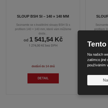
SLOUP BSH SI – 140 × 140 MM
SLOUP 
Seznamte se s kvalitními sloupy BSH Si s
Seznamte 
profilem 140 × 140 mm, které vám můžeme
profilem 
doda...
1 541,54 Kč
od
o
Tento
1 274,00 Kč bez DPH
Na našich we
zatímco jiné 
používáním 
dodání do 14 dnů
DETAIL
Na