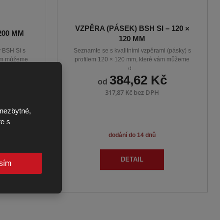
VZPĚRA (PÁSEK) BSH SI – 120 ×
 200 MM
120 MM
y BSH Si s
Seznamte se s kvalitními vzpěrami (pásky) s
vám můžeme
profilem 120 × 120 mm, které vám můžeme
d...
Kč
384,62 Kč
od
H
317,87 Kč bez DPH
nezbytné,
te s
dodání do 14 dnů
DETAIL
sím