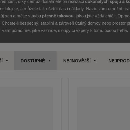
přesností, díky čemuž dosáhnete při realizaci
dokonalých spojů a
k
instalujete, a můžete tak ušetřit čas i náklady. Navíc vám umožní real
svůj sen a mějte stavbu
přesně takovou
, jakou jste vždy chtěli. Opr
. Chcete-li bezpečný, stabilní a zároveň útulný
domov
nebo prostor p
vám poradíme, jaké vaznice, sloupy či vzpěry k tomu budou třeba.
ŠÍ
DOSTUPNÉ
NEJNOVĚJŠÍ
NEJPROD