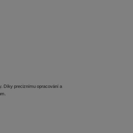
y. Díky preciznímu opracování a
vům.