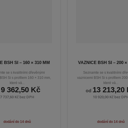
E BSH SI – 160 × 310 MM
VAZNICE BSH SI – 200 ×
te se s kvalitními dřevěnými
Seznamte se s kvalitními dř
BSH Si s profilem 160 × 310 mm,
vaznicemi BSH Si s profilem 20
které vá...
které vá...
9 362,50 Kč
13 213,20
d
od
7 737,60 Kč bez DPH
10 920,00 Kč bez DP
dodání do 14 dnů
dodání do 14 dnů