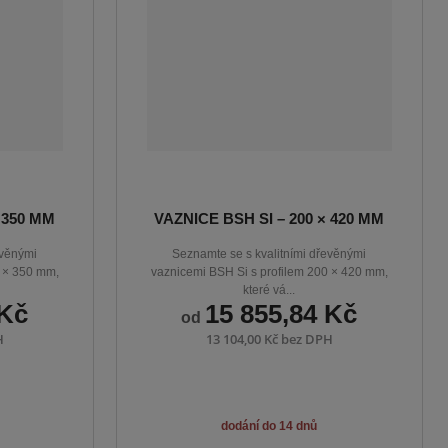
ý
ý
i
p
p
s
i
i
s
s
 350 MM
VAZNICE BSH SI – 200 × 420 MM
evěnými
Seznamte se s kvalitními dřevěnými
0 × 350 mm,
vaznicemi BSH Si s profilem 200 × 420 mm,
které vá...
 Kč
15 855,84 Kč
od
H
13 104,00 Kč bez DPH
dodání do 14 dnů