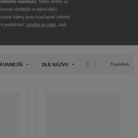
omfortní montáže
. Velmi dobře se
izovat složitější a náročnější
acované trámy jsou současně odolné
ro podnikání,
ozvěte se nám
, rádi
O
T
Ř
ÁVANEJŠÍ
DLE NÁZVU
9
položek
b
a
á
r
b
d
á
u
k
z
l
o
k
k
v
o
o
ý
v
v
v
ý
ý
ý
v
v
p