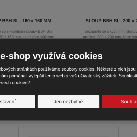
BSH SI – 160 × 160 MM
SLOUP BSH SI – 200 ×
se s kvalitními sloupy BSH Si s
Seznamte se s kvalitními sloup
160 × 160 mm, které vám můžeme
profilem 200 × 200 mm, které 
doda...
doda...
2 013,44 Kč
3 146,00 
d
od
 e-shop využívá cookies
1 664,00 Kč bez DPH
2 600,00 Kč bez DP
bových stránkách používáme soubory cookies. Některé z nich jsou 
nám pomáhají vylepšit tento web a váš uživatelský zážitek. Souhlasí
všech cookies?
dodání do 14 dnů
dodání do 14 dnů
DETAIL
DETAIL
stavení
Jen nezbytné
Souhla