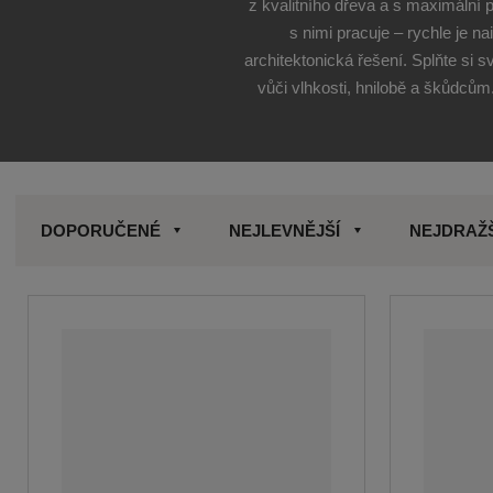
z kvalitního dřeva a s maximální 
s nimi pracuje – rychle je na
architektonická řešení. Splňte si 
vůči vlhkosti, hnilobě a škůdcům
DOPORUČENÉ
NEJLEVNĚJŠÍ
NEJDRAŽ
Ř
a
z
e
n
í
p
r
o