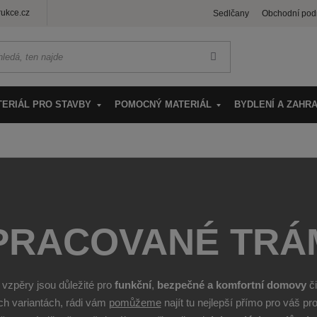
ukce.cz
Sedlčany
Obchodní pod
VYHLEDAT
TERIÁL PRO STAVBY
POMOCNÝ MATERIÁL
BYDLENÍ A ZAHR
PRACOVANÉ TRÁ
 vzpěry jsou důležité pro
funkční
,
bezpečné a komfortní domovy
či
h variantách, rádi vám
pomůžeme
najít tu nejlepší přímo pro váš p