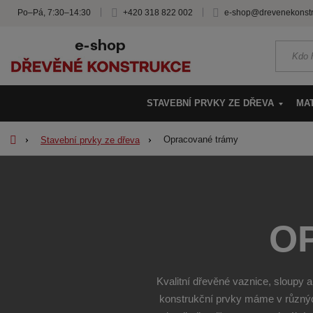
Po–Pá, 7:30–14:30
+420 318 822 002
e-shop@drevenekonstr
K
d
o
h
STAVEBNÍ PRVKY ZE DŘEVA
MA
l
e
Ú
d
Opracované trámy
Stavební prvky ze dřeva
v
á
o
,
d
t
n
e
í
n
O
s
n
t
a
r
j
a
d
Kvalitní dřevěné vaznice, sloupy a
n
e
konstrukční prvky máme v různýc
a