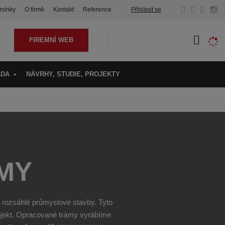
Přihlásit se
mínky
O firmě
Kontakt
Reference
FIREMNÍ WEB
ADA
NÁVRHY, STUDIE, PROJEKTY
MY
 rozsáhlé průmyslové stavby. Tyto
rojekt. Opracované trámy vyrábíme