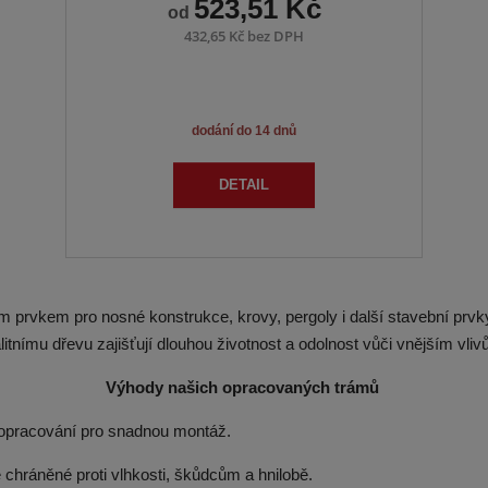
523,51 Kč
od
432,65 Kč bez DPH
dodání do 14 dnů
DETAIL
 prvkem pro nosné konstrukce, krovy, pergoly i další stavební prvk
litnímu dřevu zajišťují dlouhou životnost a odolnost vůči vnějším vli
Výhody našich opracovaných trámů
opracování pro snadnou montáž.
 chráněné proti vlhkosti, škůdcům a hnilobě.