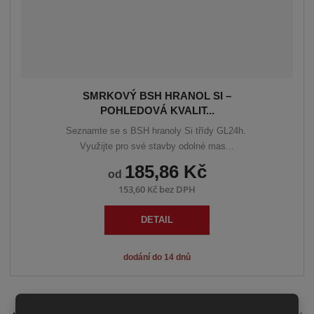
SMRKOVÝ BSH HRANOL SI –
POHLEDOVÁ KVALIT...
Seznamte se s BSH hranoly Si třídy GL24h.
Využijte pro své stavby odolné mas...
185,86 Kč
od
153,60 Kč bez DPH
DETAIL
dodání do 14 dnů