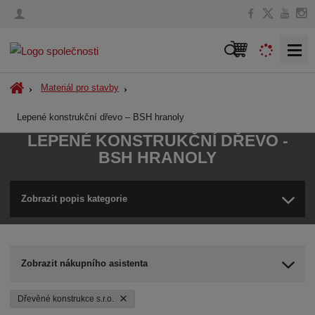
V
y
h
Ú
Materiál pro stavby
l
v
Lepené konstrukční dřevo – BSH hranoly
o
e
d
d
LEPENÉ KONSTRUKČNÍ DŘEVO -
n
a
BSH HRANOLY
í
t
s
t
Zobrazit popis kategorie
r
a
n
a
Zobrazit nákupního asistenta
Dřevěné konstrukce s.r.o.