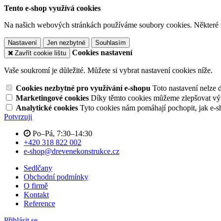
Tento e-shop využívá cookies
Na našich webových stránkách používáme soubory cookies. Některé z n
Nastavení
Jen nezbytné
Souhlasím
Cookies nastavení
Zavřít cookie lištu
Vaše soukromí je důležité. Můžete si vybrat nastavení cookies níže.
Cookies nezbytné pro využívání e-shopu
Toto nastavení nelze 
Marketingové cookies
Díky těmto cookies můžeme zlepšovat výko
Analytické cookies
Tyto cookies nám pomáhají pochopit, jak e-s
Potvrzuji
Po–Pá, 7:30–14:30
+420 318 822 002
e-shop@drevenekonstrukce.cz
Sedlčany
Obchodní podmínky
O firmě
Kontakt
Reference
Přihlásit se