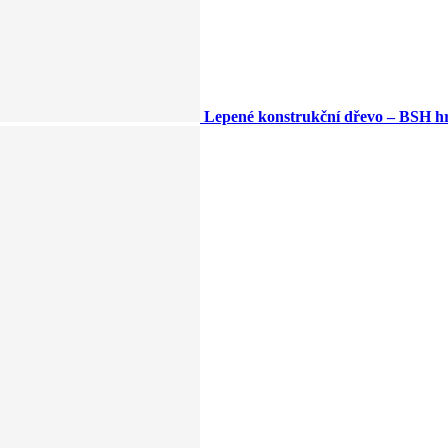
Lepené konstrukční dřevo – BSH h