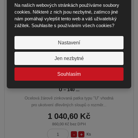
ž
o
t
Na našich webových stránkách používáme soubory
s
ž
cookies. Některé z nich jsou nezbytné, zatímco jiné
t
s
nám pomáhají vylepšit tento web a váš uživatelský
v
t
zážitek. Souhlasíte s používáním všech cookies?
í
v
í
Nastavení
Jen nezbytné
Souhlasím
PATKA SLOUPU / DŘEVĚNÉHO PILÍŘE
U – 140 ...
Ocelová žárově zinkovaná patka typu "U" vhodná
pro ukotvení dřevěných sloupů o rozměr...
1 040,60 Kč
860,00 Kč bez DPH
S
N
Ks
Z