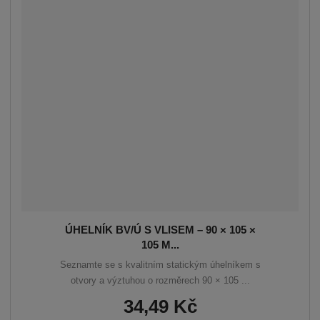
á
u
k
n
z
l
o
í
p
k
k
v
r
o
o
ý
o
v
v
v
d
ý
ý
ý
u
v
v
p
k
ý
ý
i
t
p
p
s
ů
i
i
s
s
ÚHELNÍK BV/Ú S VLISEM – 90 × 105 ×
105 M...
Seznamte se s kvalitním statickým úhelníkem s
otvory a výztuhou o rozměrech 90 × 105 ...
34,49 Kč