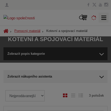
V
y
h
Ú
Kotevní a spojovací materiál
Pomocný materiál
l
v
KOTEVNÍ A SPOJOVACÍ MATERIÁL
o
e
d
d
n
Zobrazit popis kategorie
a
í
t
s
t
r
Zobrazit nákupního asistenta
a
n
a
Ř
O
T
Ř
3
položek
a
b
a
á
z
r
b
d
e