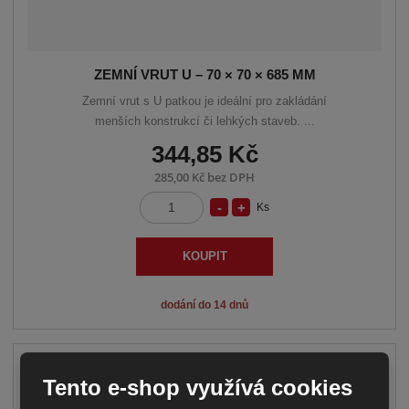
ZEMNÍ VRUT U – 70 × 70 × 685 MM
Zemní vrut s U patkou je ideální pro zakládání
menších konstrukcí či lehkých staveb. ...
344,85 Kč
285,00 Kč bez DPH
S
N
Ks
Z
n
a
m
í
v
ě
KOUPIT
n
ž
ý
i
i
š
dodání do 14 dnů
t
t
i
p
m
t
o
n
m
č
Tento e-shop využívá cookies
o
n
e