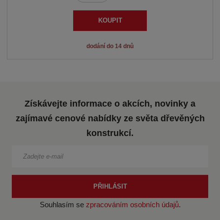
n
a
m
í
v
ě
KOUPIT
n
ž
ý
i
i
š
dodání do 14 dnů
t
t
i
p
m
t
o
n
m
č
o
n
e
Získávejte informace o akcích, novinky a
ž
o
t
s
ž
zajímavé cenové nabídky ze světa dřevěných
t
s
konstrukcí.
v
t
í
v
í
PŘIHLÁSIT
Souhlasím se
zpracováním osobních údajů
.