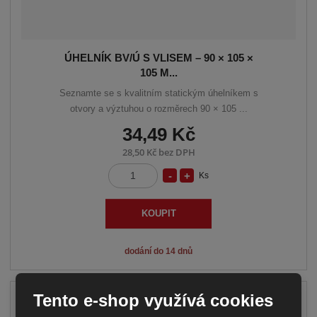
ÚHELNÍK BV/Ú S VLISEM – 90 × 105 ×
105 M...
Seznamte se s kvalitním statickým úhelníkem s
otvory a výztuhou o rozměrech 90 × 105 ...
34,49 Kč
28,50 Kč bez DPH
S
N
Ks
Z
n
a
m
í
v
ě
KOUPIT
n
ž
ý
i
i
š
dodání do 14 dnů
t
t
i
p
m
t
o
Tento e-shop využívá cookies
n
m
č