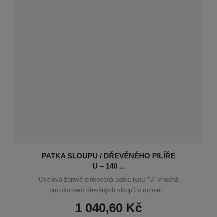
á
u
k
n
z
l
o
í
p
k
k
v
r
o
o
ý
o
v
v
v
d
ý
ý
ý
u
v
v
p
k
ý
ý
i
t
p
p
s
ů
i
i
s
s
PATKA SLOUPU / DŘEVĚNÉHO PILÍŘE
U – 140 ...
Ocelová žárově zinkovaná patka typu "U" vhodná
pro ukotvení dřevěných sloupů o rozměr...
1 040,60 Kč