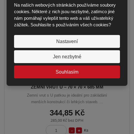
o
n
e
Na našich webových stránkách používáme soubory
ž
o
t
cookies. Některé z nich jsou nezbytné, zatímco jiné
s
ž
nám pomáhají vylepšit tento web a váš uživatelský
t
s
zážitek. Souhlasíte s používáním všech cookies?
v
t
í
v
Nastavení
í
Jen nezbytné
Souhlasím
ZEMNÍ VRUT U – 70 × 70 × 685 MM
Zemní vrut s U patkou je ideální pro zakládání
menších konstrukcí či lehkých staveb. ...
344,85 Kč
285,00 Kč bez DPH
S
N
Ks
Z