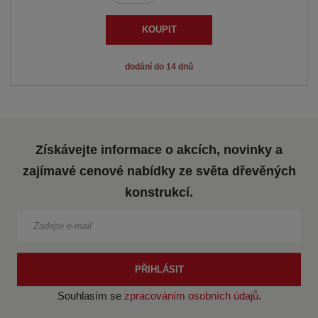
n
a
m
í
v
ě
KOUPIT
n
ž
ý
i
i
š
dodání do 14 dnů
t
t
i
p
m
t
o
n
m
č
o
n
e
Získávejte informace o akcích, novinky a
ž
o
t
s
ž
zajímavé cenové nabídky ze světa dřevěných
t
s
konstrukcí.
v
t
í
v
í
PŘIHLÁSIT
Souhlasím se
zpracováním osobních údajů
.