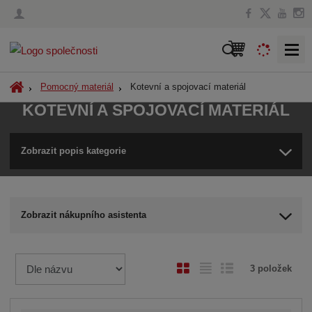
V
y
h
Ú
Kotevní a spojovací materiál
Pomocný materiál
l
v
KOTEVNÍ A SPOJOVACÍ MATERIÁL
o
e
d
d
n
Zobrazit popis kategorie
a
í
t
s
t
r
Zobrazit nákupního asistenta
a
n
a
Ř
O
T
Ř
3
položek
a
b
a
á
z
r
b
d
e